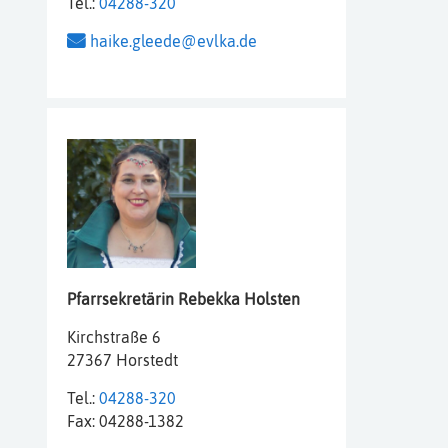
Tel.:
04288-320
haike.gleede@evlka.de
Pfarrsekretärin
Rebekka
Holsten
Kirchstraße 6
27367 Horstedt
Tel.:
04288-320
Fax:
04288-1382