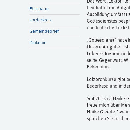
Das Wort „Lektor“ lei
beinhaltet die Aufga
Ehrenamt
Ausbildung umfasst z
Förderkreis
Gottesdienstes bespr
und biblische Texte 
Gemeindebrief
„Gottesdienst“ hat e
Diakonie
Unsere Aufgabe ist e
Lebenssituation zu d
seine Gegenwart. Wi
Bekenntnis.
Lektorenkurse gibt e
Bederkesa und in der
Seit 2013 ist Haike G
freue mich über Mens
Haike Gleede, "wenn
sprechen Sie mich an