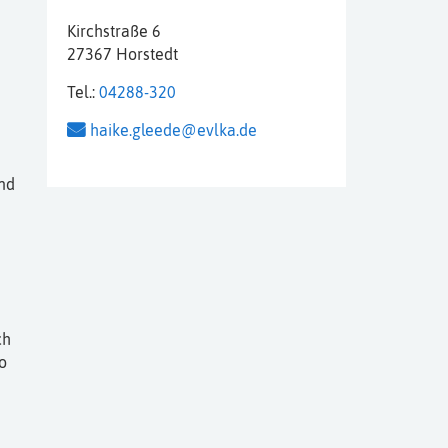
Kirchstraße 6
27367 Horstedt
Tel.:
04288-320
haike.gleede@evlka.de
und
ch
o