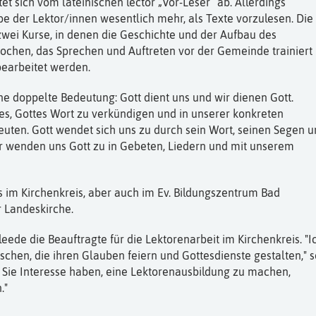
tet sich vom lateinischen lector „Vor-Leser“ ab. Allerdings
be der Lektor/innen wesentlich mehr, als Texte vorzulesen. Die
wei Kurse, in denen die Geschichte und der Aufbau des
ochen, das Sprechen und Auftreten vor der Gemeinde trainiert
bearbeitet werden.
ine doppelte Bedeutung: Gott dient uns und wir dienen Gott.
s, Gottes Wort zu verkündigen und in unserer konkreten
euten. Gott wendet sich uns zu durch sein Wort, seinen Segen 
r wenden uns Gott zu in Gebeten, Liedern und mit unserem
s im Kirchenkreis, aber auch im Ev. Bildungszentrum Bad
 Landeskirche.
leede die Beauftragte für die Lektorenarbeit im Kirchenkreis. "I
chen, die ihren Glauben feiern und Gottesdienste gestalten," s
 Sie Interesse haben, eine Lektorenausbildung zu machen,
."